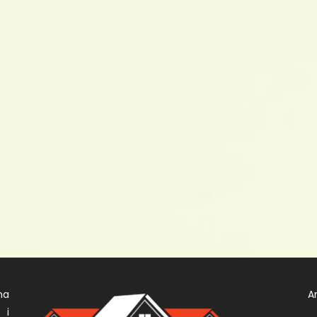
na
A
 i