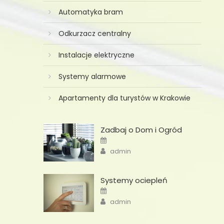
Automatyka bram
Odkurzacz centralny
Instalacje elektryczne
Systemy alarmowe
Apartamenty dla turystów w Krakowie
Zadbaj o Dom i Ogród
Posted
on
Author
admin
Systemy ociepleń
Posted
on
Author
admin