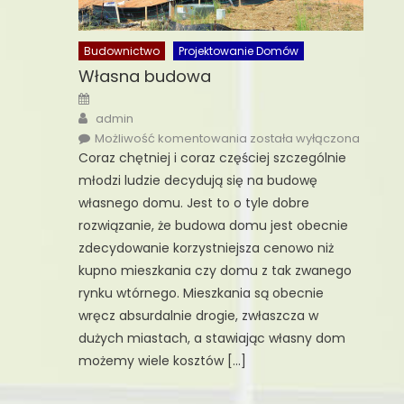
Budownictwo
Projektowanie Domów
Własna budowa
Posted
on
Author
admin
Własna
Możliwość komentowania
została wyłączona
budowa
Coraz chętniej i coraz częściej szczególnie
młodzi ludzie decydują się na budowę
własnego domu. Jest to o tyle dobre
rozwiązanie, że budowa domu jest obecnie
zdecydowanie korzystniejsza cenowo niż
kupno mieszkania czy domu z tak zwanego
rynku wtórnego. Mieszkania są obecnie
wręcz absurdalnie drogie, zwłaszcza w
dużych miastach, a stawiając własny dom
możemy wiele kosztów […]