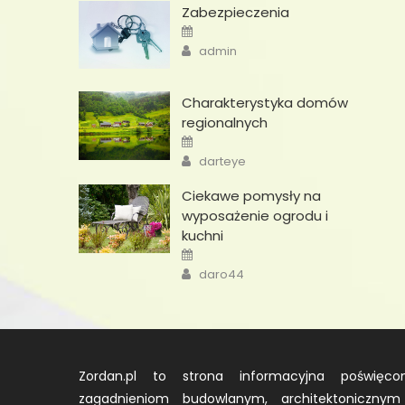
Zabezpieczenia
Posted
on
Author
admin
Charakterystyka domów
regionalnych
Posted
on
Author
darteye
Ciekawe pomysły na
wyposażenie ogrodu i
kuchni
Posted
on
Author
daro44
Zordan.pl to strona informacyjna poświęco
zagadnieniom budowlanym, architektonicznym